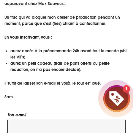
auparavant chez Max Sauveur...
Un truc qui va bloquer mon atelier de production pendant un
moment, parce que c'est (très) chiant à confectionner.
En vous inscrivant,
vous :
aurez accès à la précommande 24h avant tout le monde (sisi
J'accepte les
conditions générales
et j'ai lu notre
politique
de confidentialité
.
les VIPs)
aurez un petit cadeau (frais de ports offerts ou petite
réduction, on n'a pas encore décidé).
Il suffit de laisser son e-mail et voilà, le tour est joué.
1
Sam
Ton e-mail