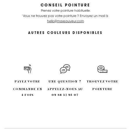
CONSEIL POINTURE
Prenez votre pointure habituelle.
Vous ne trouvez pas votre pointure ? Envoyez un mail à
hello@maxsauveur.com
AUTRES COULEURS DISPONIBLES
PAYEZ VOTRE
UNE QUESTION ?
TROUVEZ VOTRE
COMMANDE EN
APPELEZ-NOUS AU
POINTURE
4 FOIS
09 86 32 95 07