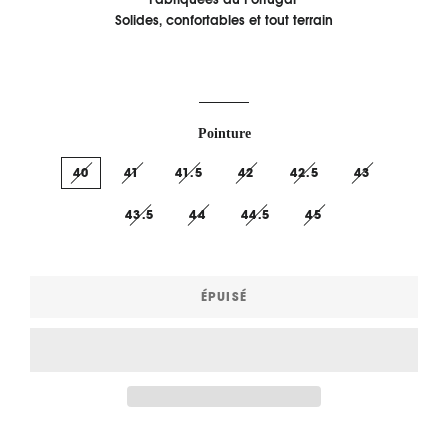
Solides, confortables et tout terrain
Pointure
40
41
41.5
42
42.5
43
43.5
44
44.5
45
ÉPUISÉ