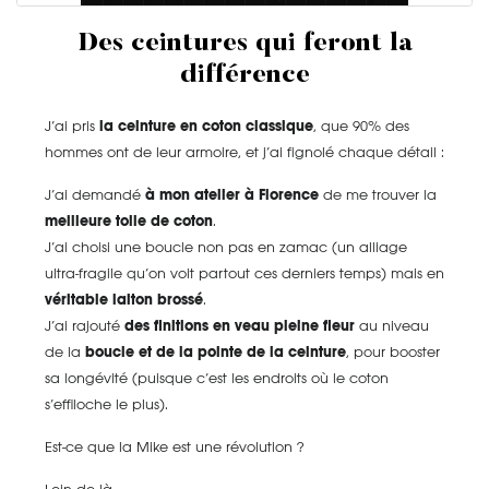
Des ceintures qui feront la
différence
J’ai pris
la ceinture en coton classique
, que 90% des
hommes ont de leur armoire, et j’ai fignolé chaque détail :
J’ai demandé
à mon atelier à Florence
de me trouver la
meilleure toile de coton
.
J’ai choisi une boucle non pas en zamac (un alliage
ultra-fragile qu’on voit partout ces derniers temps) mais en
véritable laiton brossé
.
J’ai rajouté
des finitions en veau pleine fleur
au niveau
de la
boucle et de la pointe de la ceinture
, pour booster
sa longévité (puisque c’est les endroits où le coton
s’effiloche le plus).
Est-ce que la Mike est une révolution ?