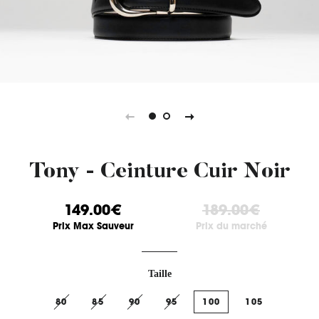
Tony - Ceinture Cuir Noir
149.00€
189.00€
Prix Max Sauveur
Prix du marché
Taille
80
85
90
95
100
105